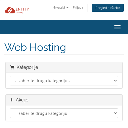
Hrvatski
Prijava
Pregled košarice
Preba
Web Hosting
Kategorije
Akcije