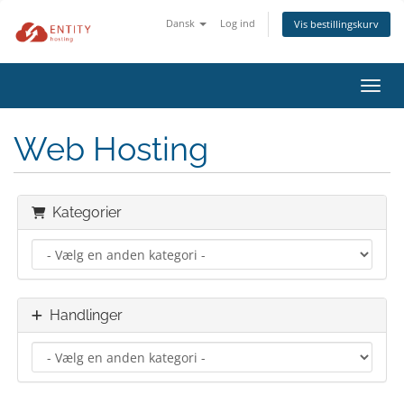
Dansk
Log ind
Vis bestillingskurv
Skift
Web Hosting
Kategorier
Handlinger